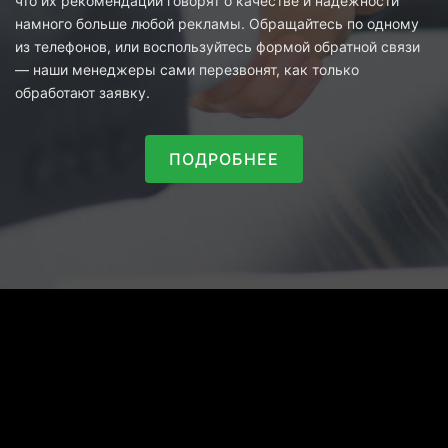
что их рекомендации говорят о качестве и надежности
намного больше любой рекламы. Обращайтесь по одному
из телефонов, или воспользуйтесь формой обратной связи
— наши менеджеры сами перезвонят, как только
обработают заявку.
ПОДРОБНЕЕ
2